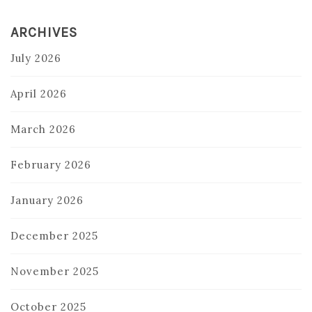
ARCHIVES
July 2026
April 2026
March 2026
February 2026
January 2026
December 2025
November 2025
October 2025