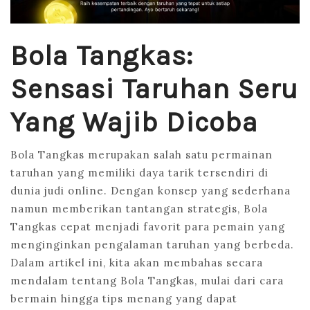
DICOBA
Bola Tangkas:
Sensasi Taruhan Seru
Yang Wajib Dicoba
Bola Tangkas merupakan salah satu permainan
taruhan yang memiliki daya tarik tersendiri di
dunia judi online. Dengan konsep yang sederhana
namun memberikan tantangan strategis, Bola
Tangkas cepat menjadi favorit para pemain yang
menginginkan pengalaman taruhan yang berbeda.
Dalam artikel ini, kita akan membahas secara
mendalam tentang Bola Tangkas, mulai dari cara
bermain hingga tips menang yang dapat