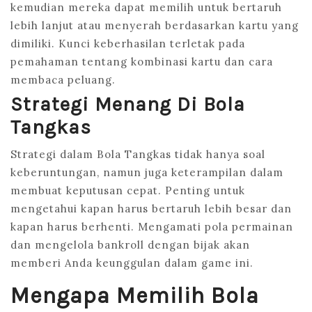
kemudian mereka dapat memilih untuk bertaruh
lebih lanjut atau menyerah berdasarkan kartu yang
dimiliki. Kunci keberhasilan terletak pada
pemahaman tentang kombinasi kartu dan cara
membaca peluang.
Strategi Menang Di Bola
Tangkas
Strategi dalam Bola Tangkas tidak hanya soal
keberuntungan, namun juga keterampilan dalam
membuat keputusan cepat. Penting untuk
mengetahui kapan harus bertaruh lebih besar dan
kapan harus berhenti. Mengamati pola permainan
dan mengelola bankroll dengan bijak akan
memberi Anda keunggulan dalam game ini.
Mengapa Memilih Bola