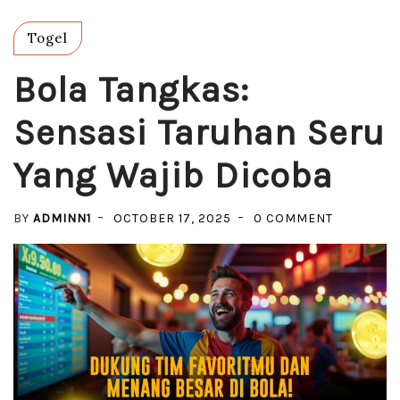
Togel
Bola Tangkas:
Sensasi Taruhan Seru
Yang Wajib Dicoba
ON
BY
ADMINN1
OCTOBER 17, 2025
0 COMMENT
BOLA
TANGKAS:
SENSASI
TARUHAN
SERU
YANG
WAJIB