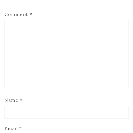
Comment
*
Name
*
Email
*