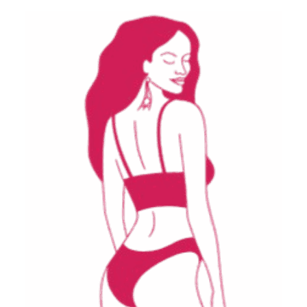
Skip
to
content