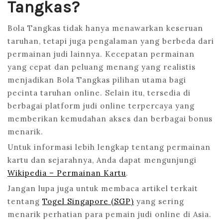
Tangkas?
Bola Tangkas tidak hanya menawarkan keseruan
taruhan, tetapi juga pengalaman yang berbeda dari
permainan judi lainnya. Kecepatan permainan
yang cepat dan peluang menang yang realistis
menjadikan Bola Tangkas pilihan utama bagi
pecinta taruhan online. Selain itu, tersedia di
berbagai platform judi online terpercaya yang
memberikan kemudahan akses dan berbagai bonus
menarik.
Untuk informasi lebih lengkap tentang permainan
kartu dan sejarahnya, Anda dapat mengunjungi
Wikipedia – Permainan Kartu
.
Jangan lupa juga untuk membaca artikel terkait
tentang
Togel Singapore (SGP)
yang sering
menarik perhatian para pemain judi online di Asia.