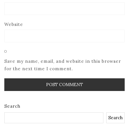
Website
Save my name, email, and website in this browser
for the next time I comment.
Search
Search