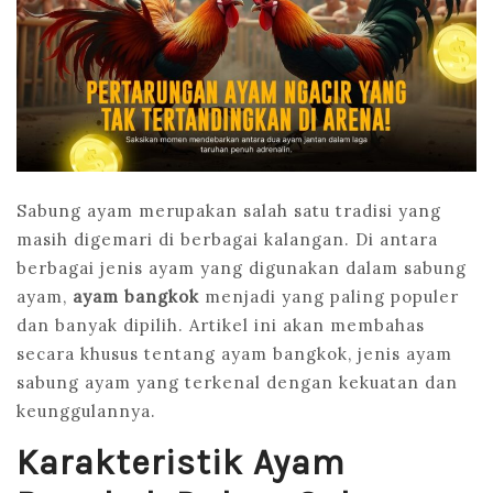
RAJA
SABUNG
AYAM
DENGAN
TARUHAN
MENGUNTU
Sabung ayam merupakan salah satu tradisi yang
masih digemari di berbagai kalangan. Di antara
berbagai jenis ayam yang digunakan dalam sabung
ayam,
ayam bangkok
menjadi yang paling populer
dan banyak dipilih. Artikel ini akan membahas
secara khusus tentang ayam bangkok, jenis ayam
sabung ayam yang terkenal dengan kekuatan dan
keunggulannya.
Karakteristik Ayam