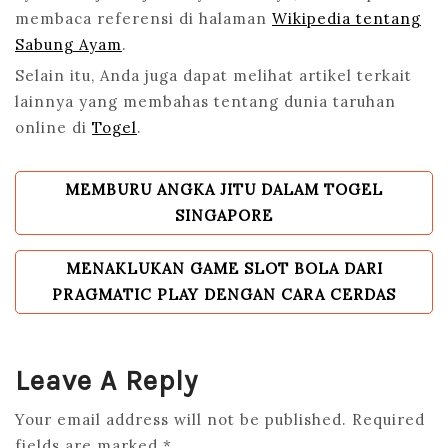
membaca referensi di halaman
Wikipedia tentang
Sabung Ayam
.
Selain itu, Anda juga dapat melihat artikel terkait
lainnya yang membahas tentang dunia taruhan
online di
Togel
.
MEMBURU ANGKA JITU DALAM TOGEL
POST
NAVIGATION
SINGAPORE
MENAKLUKAN GAME SLOT BOLA DARI
PRAGMATIC PLAY DENGAN CARA CERDAS
Leave A Reply
Your email address will not be published.
Required
fields are marked
*