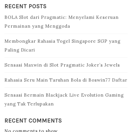
RECENT POSTS
BOLA Slot dari Pragmatic: Menyelami Keseruan
Permainan yang Menggoda
Membongkar Rahasia Togel Singapore SGP yang
Paling Dicari
Sensasi Maxwin di Slot Pragmatic Joker’s Jewels
Rahasia Seru Main Taruhan Bola di Boswin77 Daftar
Sensasi Bermain Blackjack Live Evolution Gaming
yang Tak Terlupakan
RECENT COMMENTS
No comments to show.