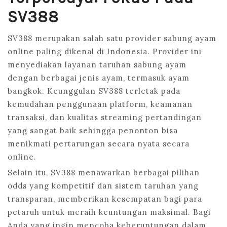
SV388
SV388 merupakan salah satu provider sabung ayam
online paling dikenal di Indonesia. Provider ini
menyediakan layanan taruhan sabung ayam
dengan berbagai jenis ayam, termasuk ayam
bangkok. Keunggulan SV388 terletak pada
kemudahan penggunaan platform, keamanan
transaksi, dan kualitas streaming pertandingan
yang sangat baik sehingga penonton bisa
menikmati pertarungan secara nyata secara
online.
Selain itu, SV388 menawarkan berbagai pilihan
odds yang kompetitif dan sistem taruhan yang
transparan, memberikan kesempatan bagi para
petaruh untuk meraih keuntungan maksimal. Bagi
Anda yang ingin mencoba keberuntungan dalam