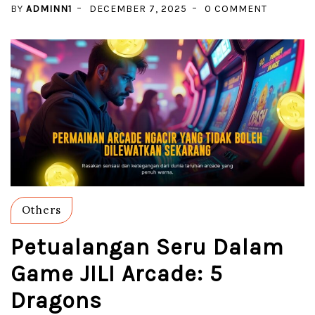
ON
BY
ADMINN1
DECEMBER 7, 2025
0 COMMENT
RAHASIA
AYAM
BANGKOK
RAJA
SABUNG
AYAM
YANG
PERLU
KAMU
TAHU
Others
Petualangan Seru Dalam
Game JILI Arcade: 5
Dragons