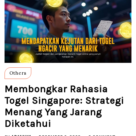
Others
Membongkar Rahasia
Togel Singapore: Strategi
Menang Yang Jarang
Diketahui