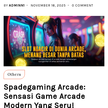
ON
BY
ADMINN1
NOVEMBER 18, 2025
0 COMMENT
PETUAL
SERU
DALAM
GAME
JILI
ARCADE:
5
DRAGON
Others
Spadegaming Arcade:
Sensasi Game Arcade
Modern Yang Seru!