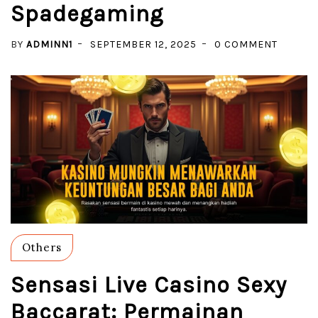
Spadegaming
ON
BY
ADMINN1
SEPTEMBER 12, 2025
0 COMMENT
STRATE
JITU
MENEM
IKAN
DI
GAME
SPADEG
Others
Sensasi Live Casino Sexy
Baccarat: Permainan