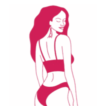
Skip
to
content