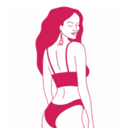
Skip
to
content