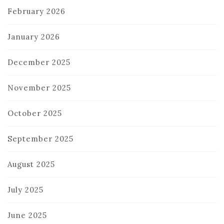
February 2026
January 2026
December 2025
November 2025
October 2025
September 2025
August 2025
July 2025
June 2025