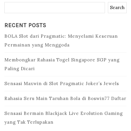
Search
RECENT POSTS
BOLA Slot dari Pragmatic: Menyelami Keseruan
Permainan yang Menggoda
Membongkar Rahasia Togel Singapore SGP yang
Paling Dicari
Sensasi Maxwin di Slot Pragmatic Joker’s Jewels
Rahasia Seru Main Taruhan Bola di Boswin77 Daftar
Sensasi Bermain Blackjack Live Evolution Gaming
yang Tak Terlupakan