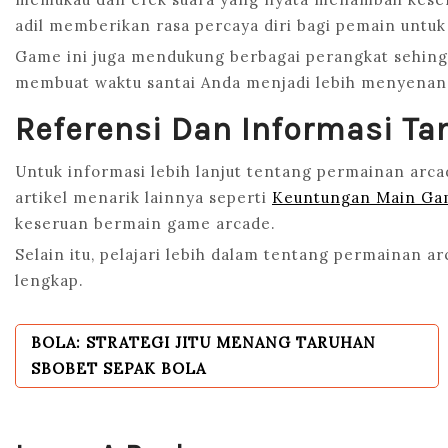
adil memberikan rasa percaya diri bagi pemain unt
Game ini juga mendukung berbagai perangkat sehingg
membuat waktu santai Anda menjadi lebih menyenan
Referensi Dan Informasi T
Untuk informasi lebih lanjut tentang permainan arc
artikel menarik lainnya seperti
Keuntungan Main Ga
keseruan bermain game arcade.
Selain itu, pelajari lebih dalam tentang permainan a
lengkap.
BOLA: STRATEGI JITU MENANG TARUHAN
POST
NAVIGATION
SBOBET SEPAK BOLA