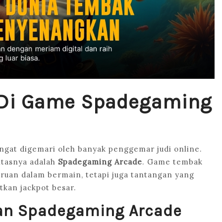
 Di Game Spadegaming
ngat digemari oleh banyak penggemar judi online.
itasnya adalah
Spadegaming Arcade
. Game tembak
ruan dalam bermain, tetapi juga tantangan yang
kan jackpot besar.
an Spadegaming Arcade