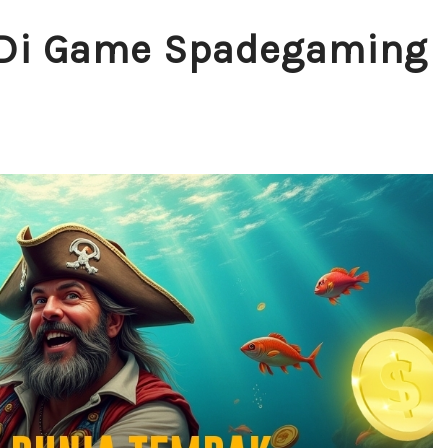
 Di Game Spadegaming
MING