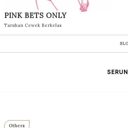
PINK BETS ONLY
Taruhan Cewek Berkelas
SL
SERUN
Others