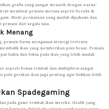
lkan grafis yang sangat menarik dengan warna-
ual ini membuat pemain merasa seperti berada di
ragam. Mode permainan yang mudah dipahami dan
pemain dari segala usia.
tuk Menang
pemain harus menguasai strategi tertentu.
n membidik ikan yang memberikan poin besar. Pemain
pat habis dan fokus pada ikan yang lebih mudah
ame seperti bonus tembak dan multipliers sangat
ola gerakan ikan juga penting agar bidikan lebih
Ikan Spadegaming
an pada game tembak ikan mereka. Grafik yang
an bermain. Selain itu, sistem pembayaran yang