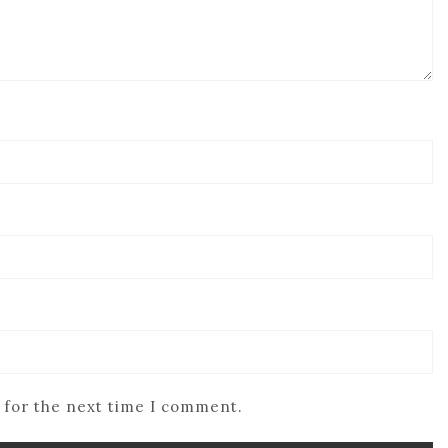
 for the next time I comment.