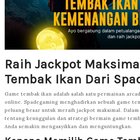
Raih Jackpot Maksim
Tembak Ikan Dari Sp
Game tembak ikan adalah salah satu permainan arcad
online. Spadegaming menghadirkan sebuah game temba
peluang besar untuk meraih jackpot maksimal. Dalam
tentang keunggulan dan strategi bermain game tem
Anda semakin mengasyikkan dan menguntungkan.