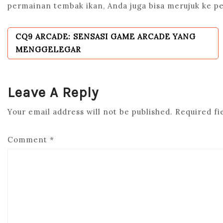
permainan tembak ikan, Anda juga bisa merujuk ke p
CQ9 ARCADE: SENSASI GAME ARCADE YANG
POST
NAVIGATION
MENGGELEGAR
Leave A Reply
Your email address will not be published.
Required fi
Comment
*