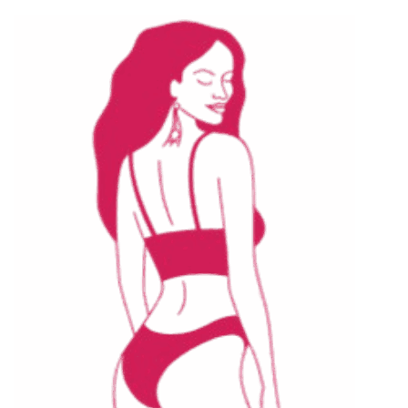
Skip
to
content