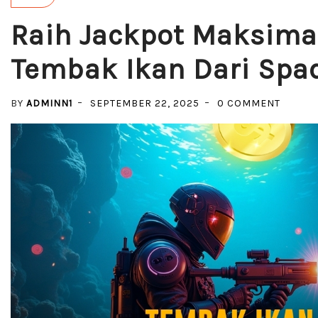
Raih Jackpot Maksim
Tembak Ikan Dari Sp
ON
BY
ADMINN1
SEPTEMBER 22, 2025
0 COMMENT
RAIH
JACKP
MAKSI
DENGA
GAME
TEMBA
IKAN
DARI
SPADE