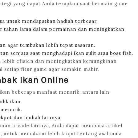
rategi yang dapat Anda terapkan saat bermain game
a untuk mendapatkan hadiah terbesar.
r tahan lama dalam permainan dan meningkatkan
kan agar tembakan lebih tepat sasaran.
n senjata saat menghadapi ikan sulit atau boss fish.
 lebih efisien dan meningkatkan kemungkinan
 setiap fitur game agar semakin mahir.
ak Ikan Online
kan beberapa manfaat menarik, antara lain:
dik ikan.
 menarik.
kpot dan hadiah lainnya.
inan arcade lainnya, Anda dapat membaca artikel
tu, untuk memahami lebih lanjut tentang asal mula