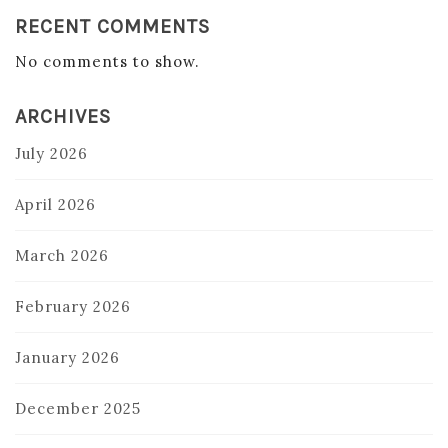
RECENT COMMENTS
No comments to show.
ARCHIVES
July 2026
April 2026
March 2026
February 2026
January 2026
December 2025