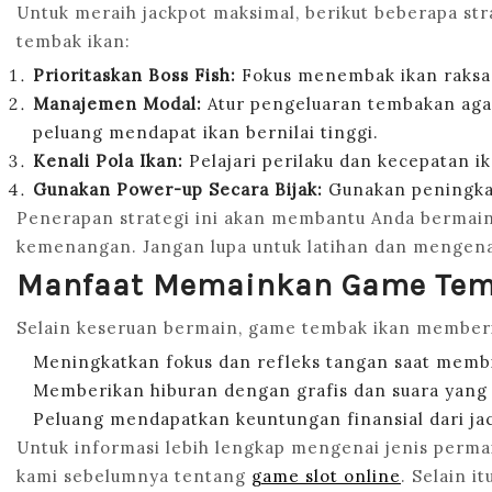
Untuk meraih jackpot maksimal, berikut beberapa st
tembak ikan:
Prioritaskan Boss Fish:
Fokus menembak ikan raksas
Manajemen Modal:
Atur pengeluaran tembakan aga
peluang mendapat ikan bernilai tinggi.
Kenali Pola Ikan:
Pelajari perilaku dan kecepatan i
Gunakan Power-up Secara Bijak:
Gunakan peningkata
Penerapan strategi ini akan membantu Anda bermain
kemenangan. Jangan lupa untuk latihan dan mengenal
Manfaat Memainkan Game Temb
Selain keseruan bermain, game tembak ikan memberi
Meningkatkan fokus dan refleks tangan saat membi
Memberikan hiburan dengan grafis dan suara yang
Peluang mendapatkan keuntungan finansial dari jac
Untuk informasi lebih lengkap mengenai jenis perma
kami sebelumnya tentang
game slot online
. Selain i