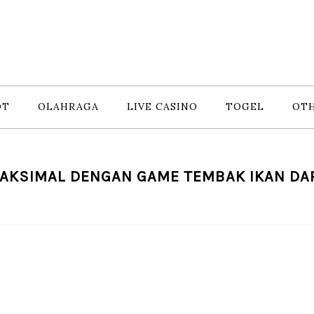
OT
OLAHRAGA
LIVE CASINO
TOGEL
OT
MAKSIMAL DENGAN GAME TEMBAK IKAN DA