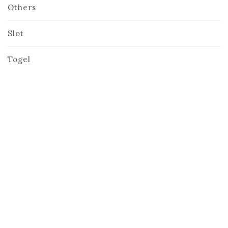
Others
Slot
Togel