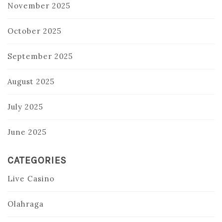
November 2025
October 2025
September 2025
August 2025
July 2025
June 2025
CATEGORIES
Live Casino
Olahraga