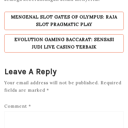
MENGENAL SLOT GATES OF OLYMPUS: RAJA
POST
NAVIGATION
SLOT PRAGMATIC PLAY
EVOLUTION GAMING BACCARAT: SENSASI
JUDI LIVE CASINO TERBAIK
Leave A Reply
Your email address will not be published.
Required
fields are marked
*
Comment
*