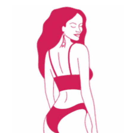
Skip
to
content