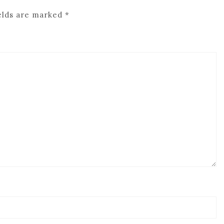
elds are marked
*