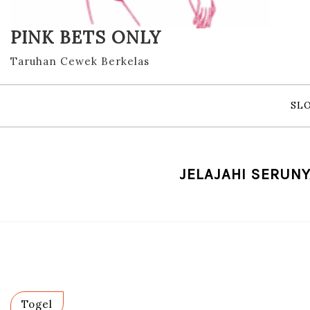
PINK BETS ONLY
Taruhan Cewek Berkelas
SL
JELAJAHI SERUNY
Togel