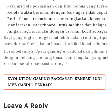
Pelajari pola permainan dan fitur bonus yang terse
Kelola waktu bermain dengan baik agar tidak cepat 
Berlatih secara rutin untuk meningkatkan kecepat
Manfaatkan leaderboard untuk melihat dan belajar 
Jangan ragu memulai dengan taruhan kecil sebagai 
Bagi yang ingin mengetahui lebih dalam tentang tip
provider berbeda, kamu bisa cek artikel kami sebelu
Kesimpulannya, Spadegaming Arcade adalah pilihan 
dengan peluang menang besar dan tampilan yang mena
rasakan sendiri sensasi serunya!
EVOLUTION GAMING BACCARAT: SENSASI JUDI
POST
NAVIGATION
LIVE CASINO TERBAIK
Leave A Reply