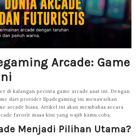
degaming Arcade: Game
ini
er di kalangan pecinta game arcade saat ini. Dengan
ame dari provider Spadegaming ini menawarkan
 arcade biasa. Artikel ini akan membahas secara
ade favorit masa kini yang wajib kamu coba.
de Menjadi Pilihan Utama?