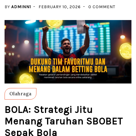
ON
BY
ADMINN1
FEBRUARY 10, 2026
0 COMMENT
SERUNYA
TEMBAK
IKAN
DI
GAME
SPADEGA
ARCADE
Olahraga
BOLA: Strategi Jitu
Menang Taruhan SBOBET
Sepak Bola