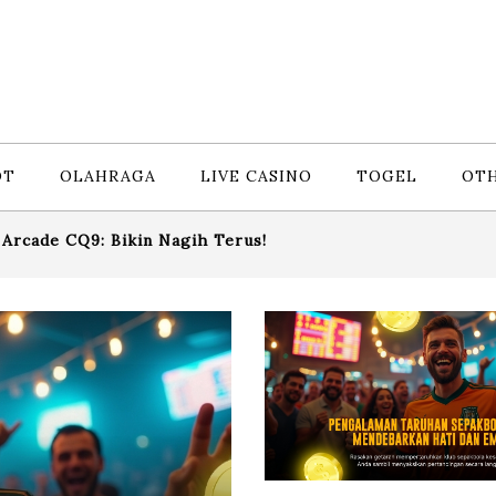
OT
OLAHRAGA
LIVE CASINO
TOGEL
OT
Arcade CQ9: Bikin Nagih Terus!
Sensasi Taruhan Casino yang Mendebarkan
main Togel Singapore (SGP)
e Casino Masa Kini
 Seru Menang di Game Slot Bola
 Menyelami Keseruan Permainan yang Menggoda
Singapore SGP yang Paling Dicari
gmatic Joker’s Jewels
Bola di Boswin77 Daftar