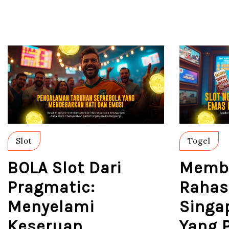
Slot
Togel
BOLA Slot Dari
Memb
Pragmatic:
Rahas
Menyelami
Singa
Keseruan
Yang P