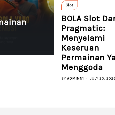
Live Evolution Gaming yang Tak Terlupakan
Slot
:
BOLA Slot Dar
mainan
Pragmatic:
Menyelami
Keseruan
Permainan Y
Menggoda
C:
I
BY
ADMINN1
JULY 20, 202
N
AN
A