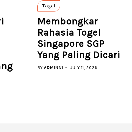
Togel
i
Membongkar
Rahasia Togel
Singapore SGP
Yang Paling Dicari
ang
BY
ADMINN1
JULY 11, 2026
6