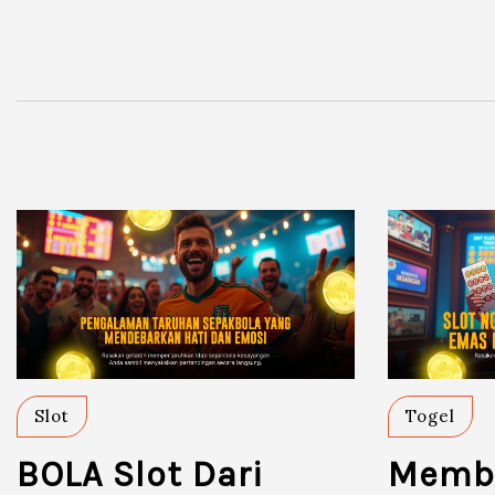
Slot
Togel
BOLA Slot Dari
Memb