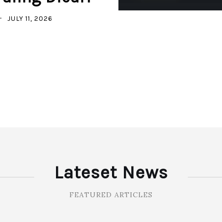
JULY 11, 2026
Lateset News
FEATURED ARTICLES