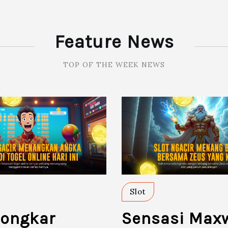
Feature News
TOP OF THE WEEK NEWS
Slot
ongkar
Sensasi Maxw