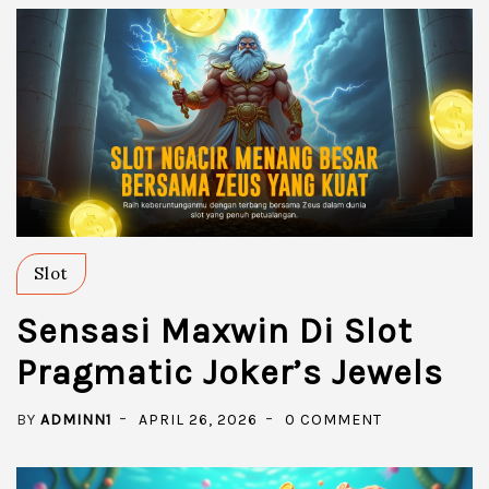
Slot
Sensasi Maxwin Di Slot
Pragmatic Joker’s Jewels
ON
BY
ADMINN1
APRIL 26, 2026
0 COMMENT
SENSASI
MAXWIN