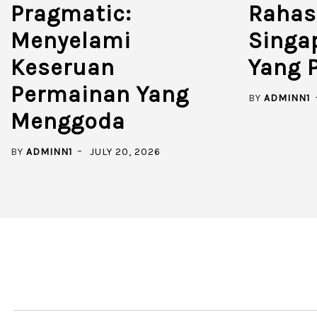
Pragmatic:
Rahas
Menyelami
Singa
Keseruan
Yang P
Permainan Yang
BY
ADMINN1
Menggoda
BY
ADMINN1
JULY 20, 2026