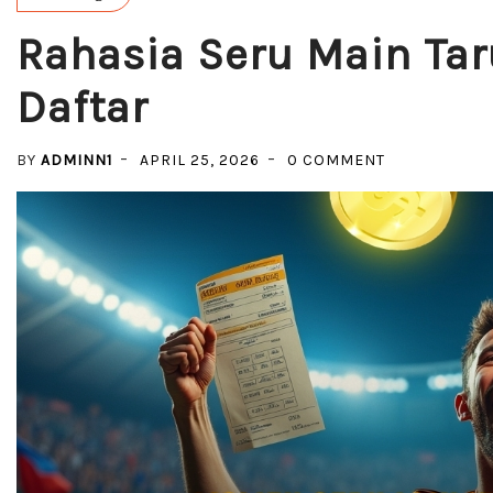
Rahasia Seru Main Tar
Daftar
ON
BY
ADMINN1
APRIL 25, 2026
0 COMMENT
RAHASIA
SERU
MAIN
TARUHAN
BOLA
DI
BOSWIN77
DAFTAR