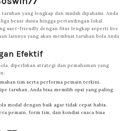
Boswin77
s taruhan yang lengkap dan mudah dipahami. Anda
-liga besar dunia hingga pertandingan lokal.
 user-friendly dengan fitur lengkap seperti live
lihan lainnya yang akan membuat taruhan bola Anda
an Efektif
ola, diperlukan strategi dan pemahaman yang
in:
emahan tim serta performa pemain terkini.
pe taruhan, Anda bisa memilih opsi yang paling
la modal dengan baik agar tidak cepat habis.
era pemain, form tim, dan kondisi cuaca bisa