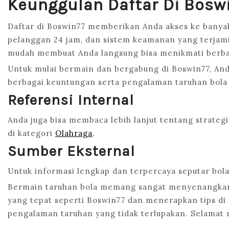
Keunggulan Daftar Di Bosw
Daftar di Boswin77 memberikan Anda akses ke banya
pelanggan 24 jam, dan sistem keamanan yang terjamin
mudah membuat Anda langsung bisa menikmati berba
Untuk mulai bermain dan bergabung di Boswin77, And
berbagai keuntungan serta pengalaman taruhan bola 
Referensi Internal
Anda juga bisa membaca lebih lanjut tentang strategi
di kategori
Olahraga
.
Sumber Eksternal
Untuk informasi lengkap dan terpercaya seputar bola
Bermain taruhan bola memang sangat menyenangkan 
yang tepat seperti Boswin77 dan menerapkan tips di
pengalaman taruhan yang tidak terlupakan. Selamat