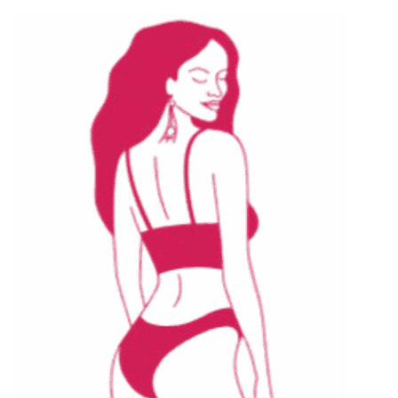
Skip
to
content