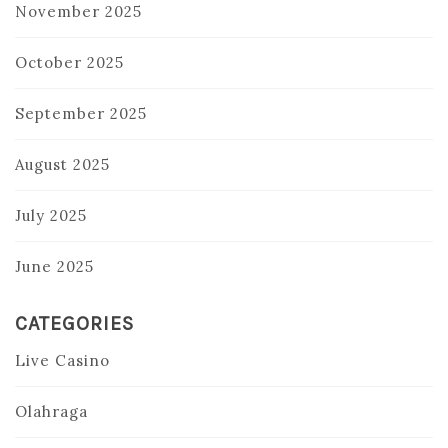
November 2025
October 2025
September 2025
August 2025
July 2025
June 2025
CATEGORIES
Live Casino
Olahraga