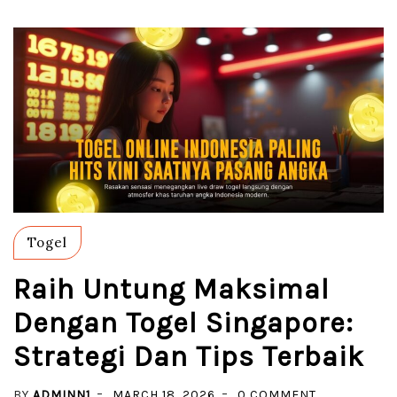
EKSPLORASI
SENSASI
SLOT
AZTEC
GEMS
DARI
PRAGMATIC
PLAY
Togel
Raih Untung Maksimal
Dengan Togel Singapore:
Strategi Dan Tips Terbaik
ON
BY
ADMINN1
MARCH 18, 2026
0 COMMENT