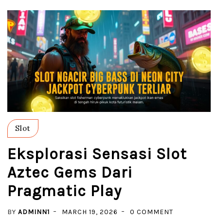
TEMBAK
IKAN
ZONA
SERU:
STRATEGI
JITU
DAN
TIPS
AMPUH
MENANG
MUDAH
Slot
Eksplorasi Sensasi Slot
Aztec Gems Dari
Pragmatic Play
ON
BY
ADMINN1
MARCH 19, 2026
0 COMMENT