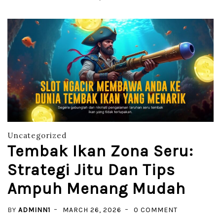
MISTERI
SENSASI
SLOT
GATES
OF
OLYMPUS
PRAGMATIC
PLAY
Uncategorized
Tembak Ikan Zona Seru:
Strategi Jitu Dan Tips
Ampuh Menang Mudah
ON
BY
ADMINN1
MARCH 26, 2026
0 COMMENT