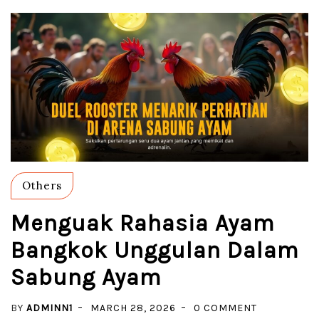
SENSASI
MAXWIN
DI
SLOT
SWEET
BONANZA
PRAGMATIC
PLAY
Others
Menguak Rahasia Ayam
Bangkok Unggulan Dalam
Sabung Ayam
ON
BY
ADMINN1
MARCH 28, 2026
0 COMMENT