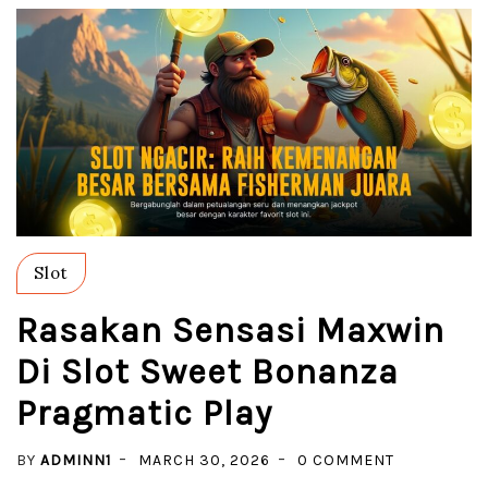
TERBAIK
MENANG
MUDAH
DI
GAME
TEMBAK
IKAN
PRAGMATIC
PLAY
Slot
Rasakan Sensasi Maxwin
Di Slot Sweet Bonanza
Pragmatic Play
ON
BY
ADMINN1
MARCH 30, 2026
0 COMMENT
RASAKAN