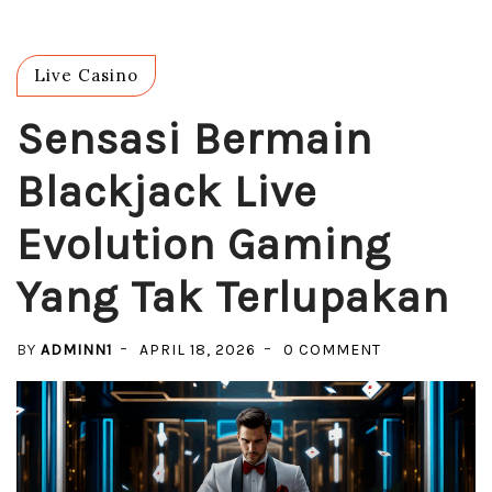
Live Casino
Sensasi Bermain
Blackjack Live
Evolution Gaming
Yang Tak Terlupakan
ON
BY
ADMINN1
APRIL 18, 2026
0 COMMENT
SENSASI
BERMAIN
BLACKJACK
LIVE
EVOLUTION