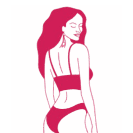
Skip
to
content