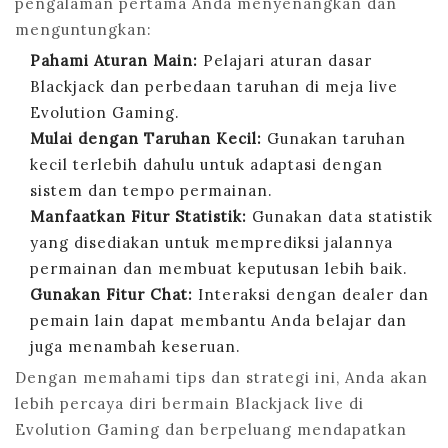
pengalaman pertama Anda menyenangkan dan
menguntungkan:
Pahami Aturan Main:
Pelajari aturan dasar
Blackjack dan perbedaan taruhan di meja live
Evolution Gaming.
Mulai dengan Taruhan Kecil:
Gunakan taruhan
kecil terlebih dahulu untuk adaptasi dengan
sistem dan tempo permainan.
Manfaatkan Fitur Statistik:
Gunakan data statistik
yang disediakan untuk memprediksi jalannya
permainan dan membuat keputusan lebih baik.
Gunakan Fitur Chat:
Interaksi dengan dealer dan
pemain lain dapat membantu Anda belajar dan
juga menambah keseruan.
Dengan memahami tips dan strategi ini, Anda akan
lebih percaya diri bermain Blackjack live di
Evolution Gaming dan berpeluang mendapatkan