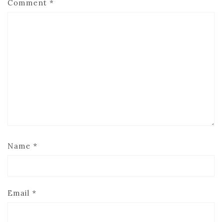
Comment
*
Name
*
Email
*