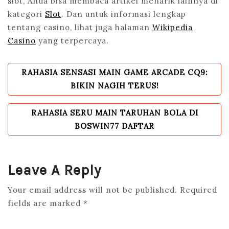
slot, Anda bisa membaca artikel menarik lainnya di
kategori
Slot
. Dan untuk informasi lengkap
tentang casino, lihat juga halaman
Wikipedia
Casino
yang terpercaya.
RAHASIA SENSASI MAIN GAME ARCADE CQ9:
POST
NAVIGATION
BIKIN NAGIH TERUS!
RAHASIA SERU MAIN TARUHAN BOLA DI
BOSWIN77 DAFTAR
Leave A Reply
Your email address will not be published.
Required
fields are marked
*