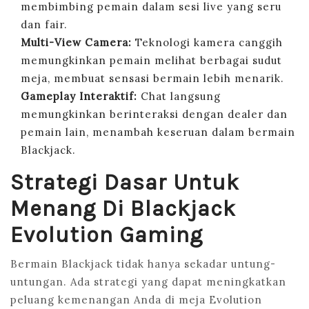
membimbing pemain dalam sesi live yang seru
dan fair.
Multi-View Camera:
Teknologi kamera canggih
memungkinkan pemain melihat berbagai sudut
meja, membuat sensasi bermain lebih menarik.
Gameplay Interaktif:
Chat langsung
memungkinkan berinteraksi dengan dealer dan
pemain lain, menambah keseruan dalam bermain
Blackjack.
Strategi Dasar Untuk
Menang Di Blackjack
Evolution Gaming
Bermain Blackjack tidak hanya sekadar untung-
untungan. Ada strategi yang dapat meningkatkan
peluang kemenangan Anda di meja Evolution