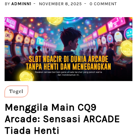
ON
BY
ADMINN1
NOVEMBER 8, 2025
0 COMMENT
SPADEGA
ARCADE:
SENSASI
GAME
ARCADE
KLASIK
DENGAN
SENTUH
MODERN
Togel
Menggila Main CQ9
Arcade: Sensasi ARCADE
Tiada Henti