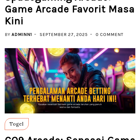
Game Arcade Favorit Masa
Kini
ON
BY
ADMINN1
SEPTEMBER 27, 2025
0 COMMENT
JELAJA
SERUN
SPADE
ARCADE
GAME
ARCAD
FAVORI
MASA
KINI
Togel