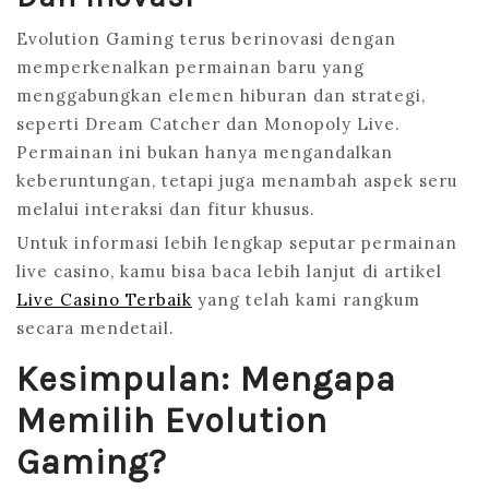
Evolution Gaming terus berinovasi dengan
memperkenalkan permainan baru yang
menggabungkan elemen hiburan dan strategi,
seperti Dream Catcher dan Monopoly Live.
Permainan ini bukan hanya mengandalkan
keberuntungan, tetapi juga menambah aspek seru
melalui interaksi dan fitur khusus.
Untuk informasi lebih lengkap seputar permainan
live casino, kamu bisa baca lebih lanjut di artikel
Live Casino Terbaik
yang telah kami rangkum
secara mendetail.
Kesimpulan: Mengapa
Memilih Evolution
Gaming?