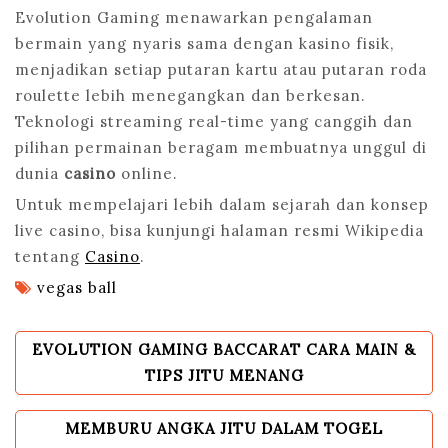
Evolution Gaming menawarkan pengalaman
bermain yang nyaris sama dengan kasino fisik,
menjadikan setiap putaran kartu atau putaran roda
roulette lebih menegangkan dan berkesan.
Teknologi streaming real-time yang canggih dan
pilihan permainan beragam membuatnya unggul di
dunia
casino
online.
Untuk mempelajari lebih dalam sejarah dan konsep
live casino, bisa kunjungi halaman resmi Wikipedia
tentang
Casino
.
vegas ball
EVOLUTION GAMING BACCARAT CARA MAIN &
POST
NAVIGATION
TIPS JITU MENANG
MEMBURU ANGKA JITU DALAM TOGEL