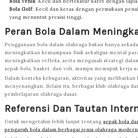
Bola Tenis
: Kecil dan bertekstur karet dengan lapi
Bola Golf
: Kecil dan keras dengan permukaan penuh
yang menuntut presisi tinggi.
Peran Bola Dalam Meningka
Penggunaan bola dalam olahraga bukan hanya sekadar
meningkatkan kemampuan fisik sekaligus mental para
meningkatkan refleks, serta mengasah strategi dala
sepak bola, basket, dan voli, mampu memupuk kerja s
Dalam konteks kebugaran, aktivitas yang melibatkan b
menyenangkan. Selain itu, berbagai klub olahraga d
pembelajaran olahraga dasar.
Referensi Dan Tautan Inter
Untuk mengetahui lebih lanjut tentang
sepak bola da
pengaruh bola dalam berbagai jenis olahraga modern