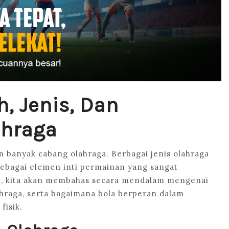
, Jenis, Dan
ahraga
m banyak cabang olahraga. Berbagai jenis olahraga
ebagai elemen inti permainan yang sangat
ni, kita akan membahas secara mendalam mengenai
lahraga, serta bagaimana bola berperan dalam
isik.