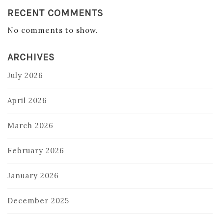
RECENT COMMENTS
No comments to show.
ARCHIVES
July 2026
April 2026
March 2026
February 2026
January 2026
December 2025