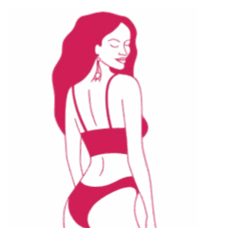
Skip
to
content