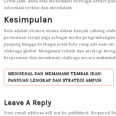
Lebih jauh, anda bisa menelusuri berbagai artikel pa
informasi terkini dan mendalam.
Kesimpulan
Bola adalah elemen utama dalam banyak cabang olahr
permainan tetapi juga sebagai media pengembangan 
panjang hingga berbagai jenis bola yang ada saat ini
olahraga global. Menguasai teknik dan strategi me
berprestasi dan menikmati olahraga secara maksimal
MENGENAL DAN MEMAHAMI TEMBAK IKAN:
POST
NAVIGATION
PANDUAN LENGKAP DAN STRATEGI AMPUH
Leave A Reply
Your email address will not be published.
Required fi