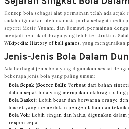
Sejarah Singkat Bola Dala
Konsep bola sebagai alat permainan telah ada sejak 
sudah digunakan oleh manusia purba sebagai media p
seperti Mesir, Yunani, dan Romawi, permainan deng
menjadi bentuk olahraga yang lebih terstruktur. Salah
Wikipedia: History of ball games
, yang menguraikan 
Jenis-Jenis Bola Dalam Dun
Ada berbagai jenis bola yang digunakan sesuai denga
beberapa jenis bola yang paling umum:
Bola Sepak (Soccer Ball)
: Terbuat dari bahan sinte
dalam sepak bola yang merupakan olahraga paling p
Bola Basket
: Lebih besar dan berwarna oranye deng
basket yang memerlukan pengendalian dan teknik d
Bola Voli
: Lebih ringan dan halus, digunakan dala
respon cepat.