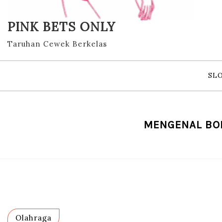
PINK BETS ONLY
Taruhan Cewek Berkelas
SL
MENGENAL BOL
Olahraga