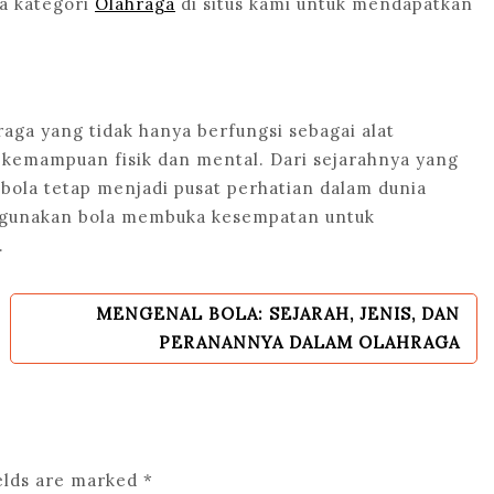
da kategori
Olahraga
di situs kami untuk mendapatkan
aga yang tidak hanya berfungsi sebagai alat
kemampuan fisik dan mental. Dari sejarahnya yang
, bola tetap menjadi pusat perhatian dalam dunia
nggunakan bola membuka kesempatan untuk
.
MENGENAL BOLA: SEJARAH, JENIS, DAN
PERANANNYA DALAM OLAHRAGA
elds are marked
*