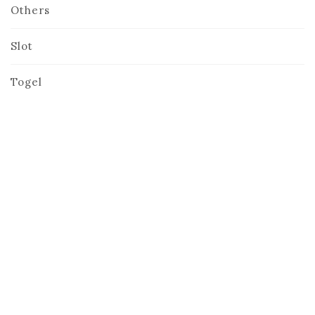
Others
Slot
Togel