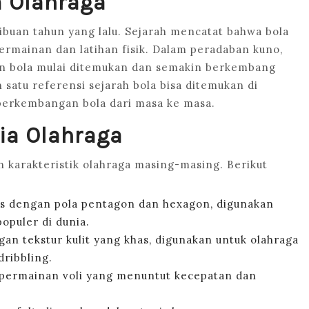
m Olahraga
ribuan tahun yang lalu. Sejarah mencatat bahwa bola
ermainan dan latihan fisik. Dalam peradaban kuno,
an bola mulai ditemukan dan semakin berkembang
 satu referensi sejarah bola bisa ditemukan di
perkembangan bola dari masa ke masa.
ia Olahraga
n karakteristik olahraga masing-masing. Berikut
tis dengan pola pentagon dan hexagon, digunakan
opuler di dunia.
an tekstur kulit yang khas, digunakan untuk olahraga
ribbling.
m permainan voli yang menuntut kecepatan dan