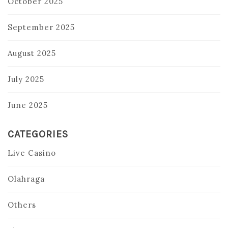
October 2025
September 2025
August 2025
July 2025
June 2025
CATEGORIES
Live Casino
Olahraga
Others