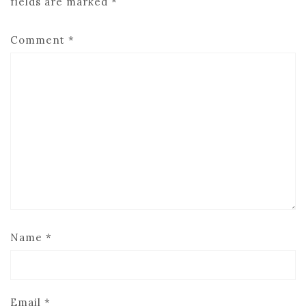
fields are marked
*
Comment
*
Name
*
Email
*