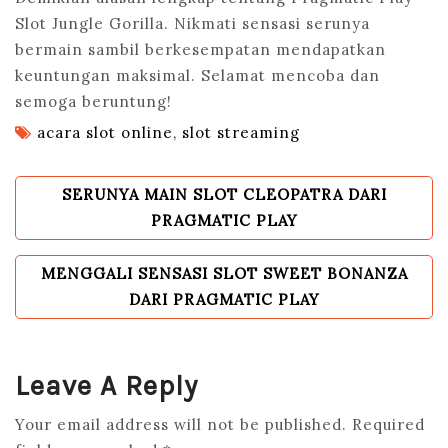
Slot Jungle Gorilla. Nikmati sensasi serunya
bermain sambil berkesempatan mendapatkan
keuntungan maksimal. Selamat mencoba dan
semoga beruntung!
acara slot online
,
slot streaming
SERUNYA MAIN SLOT CLEOPATRA DARI
POST
NAVIGATION
PRAGMATIC PLAY
MENGGALI SENSASI SLOT SWEET BONANZA
DARI PRAGMATIC PLAY
Leave A Reply
Your email address will not be published.
Required