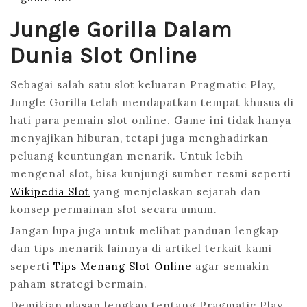
Jungle Gorilla Dalam
Dunia Slot Online
Sebagai salah satu slot keluaran Pragmatic Play,
Jungle Gorilla telah mendapatkan tempat khusus di
hati para pemain slot online. Game ini tidak hanya
menyajikan hiburan, tetapi juga menghadirkan
peluang keuntungan menarik. Untuk lebih
mengenal slot, bisa kunjungi sumber resmi seperti
Wikipedia Slot
yang menjelaskan sejarah dan
konsep permainan slot secara umum.
Jangan lupa juga untuk melihat panduan lengkap
dan tips menarik lainnya di artikel terkait kami
seperti
Tips Menang Slot Online
agar semakin
paham strategi bermain.
Demikian ulasan lengkap tentang Pragmatic Play