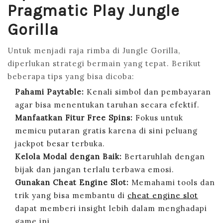
Pragmatic Play Jungle
Gorilla
Untuk menjadi raja rimba di Jungle Gorilla,
diperlukan strategi bermain yang tepat. Berikut
beberapa tips yang bisa dicoba:
Pahami Paytable:
Kenali simbol dan pembayaran
agar bisa menentukan taruhan secara efektif.
Manfaatkan Fitur Free Spins:
Fokus untuk
memicu putaran gratis karena di sini peluang
jackpot besar terbuka.
Kelola Modal dengan Baik:
Bertaruhlah dengan
bijak dan jangan terlalu terbawa emosi.
Gunakan Cheat Engine Slot:
Memahami tools dan
trik yang bisa membantu di
cheat engine slot
dapat memberi insight lebih dalam menghadapi
game ini.