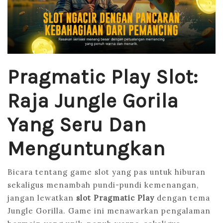
GORILA
YANG
SERU
DAN
MENGU
Pragmatic Play Slot:
Raja Jungle Gorila
Yang Seru Dan
Menguntungkan
Bicara tentang game slot yang pas untuk hiburan
sekaligus menambah pundi-pundi kemenangan,
jangan lewatkan
slot Pragmatic Play
dengan tema
Jungle Gorilla. Game ini menawarkan pengalaman