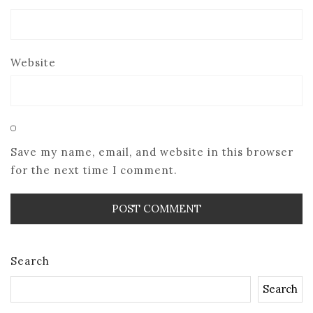
Website
Save my name, email, and website in this browser
for the next time I comment.
Search
Search